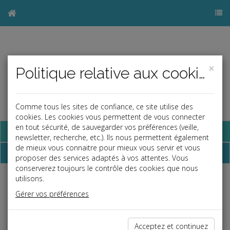
×
Politique relative aux cookies
Comme tous les sites de confiance, ce site utilise des
cookies. Les cookies vous permettent de vous connecter
en tout sécurité, de sauvegarder vos préférences (veille,
Base documentaire
newsletter, recherche, etc.). Ils nous permettent également
de mieux vous connaitre pour mieux vous servir et vous
Dépêches
proposer des services adaptés à vos attentes. Vous
conserverez toujours le contrôle des cookies que nous
utilisons.
j
a
b
Gérer vos préférences
Fiscal TPE
Date: 2022-06-24
FACTURE ÉLECTRONIQUE
Acceptez et continuez