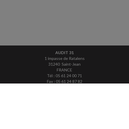
AUDIT 31
1 impasse de Ratalens
31240 Saint-Jean
FRANCE
Tél : 05 61 24 00 71
Fax : 05 61 24 87 82
ACCUEIL
PLAN
MENTIONS LÉGALES
CONTACT
copyright@Groupe Revue Fiduciaire