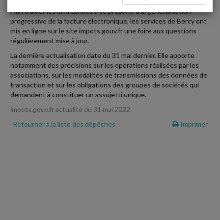
Afin d'aider les entreprises à se préparer à la généralisation
progressive de la facture électronique, les services de Bercy ont
mis en ligne sur le site impots.gouv.fr une foire aux questions
régulièrement mise à jour.
La dernière actualisation date du 31 mai dernier. Elle apporte
notamment des précisions sur les opérations réalisées par les
associations, sur les modalités de transmissions des données de
transaction et sur les obligations des groupes de sociétés qui
demandent à constituer un assujetti unique.
impots.gouv.fr actualité du 31 mai 2022
Retourner à la liste des dépêches
Imprimer