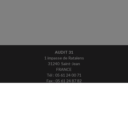
AUDIT 31
1 impasse de Ratalens
31240 Saint-Jean
FRANCE
Tél : 05 61 24 00 71
Fax : 05 61 24 87 82
ACCUEIL
PLAN
MENTIONS LÉGALES
CONTACT
copyright@Groupe Revue Fiduciaire