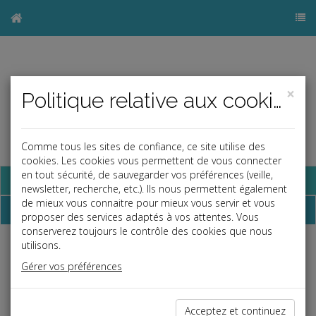
×
Politique relative aux cookies
Comme tous les sites de confiance, ce site utilise des
cookies. Les cookies vous permettent de vous connecter
en tout sécurité, de sauvegarder vos préférences (veille,
Base documentaire
newsletter, recherche, etc.). Ils nous permettent également
de mieux vous connaitre pour mieux vous servir et vous
Dossiers
proposer des services adaptés à vos attentes. Vous
conserverez toujours le contrôle des cookies que nous
utilisons.
Espace réservé
Gérer vos préférences
Ce contenu est réservé aux Clients
Si vous êtes client, saisissez votre identifiant et votre mot de
passe.
Acceptez et continuez