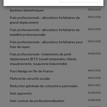
Avantage en nature véhicule
06/01/2026
Barèmes kilométriques
09/04/2026
Frais professionnels : allocations forfaitaires de
06/01/2026
grand déplacement
Frais professionnels : allocations forfaitaires de
06/01/2026
mobilité professionnelle
Frais professionnels : allocations forfaitaires pour
06/01/2026
frais de repas
Frais professionnels : indemnités de petit
04/06/2026
déplacement (BTP, travail temporaire, tôlerie,
chaudronnerie, tuyauterie industrielle)
Pass Navigo en Île-de-France
06/01/2026
Plafond de sécurité sociale
06/01/2026
Réduction générale de cotisations patronales
08/01/2025
Smic apprentis
03/06/2026
Smic contrat de professionnalisation
03/06/2026