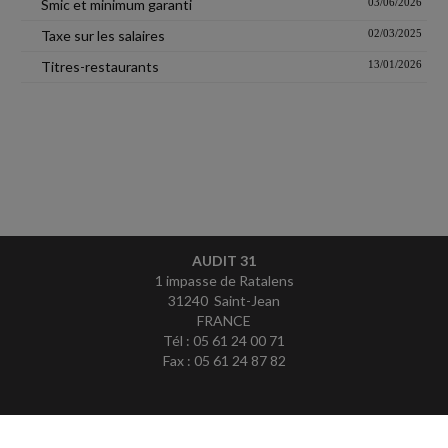
Smic et minimum garanti
03/06/2026
Taxe sur les salaires
02/03/2025
Titres-restaurants
13/01/2026
AUDIT 31
1 impasse de Ratalens
31240 Saint-Jean
FRANCE
Tél : 05 61 24 00 71
Fax : 05 61 24 87 82
ACCUEIL
PLAN