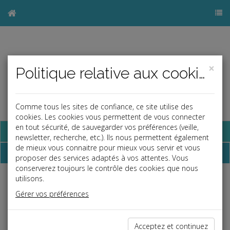
×
Politique relative aux cookies
Comme tous les sites de confiance, ce site utilise des
cookies. Les cookies vous permettent de vous connecter
en tout sécurité, de sauvegarder vos préférences (veille,
Base documentaire
newsletter, recherche, etc.). Ils nous permettent également
de mieux vous connaitre pour mieux vous servir et vous
La paye
proposer des services adaptés à vos attentes. Vous
conserverez toujours le contrôle des cookies que nous
utilisons.
Salaires et cotisations
Gérer vos préférences
Avantage en nature nouvelles technologies
03/09/2025
Avantage en nature repas et logement
06/01/2026
Acceptez et continuez