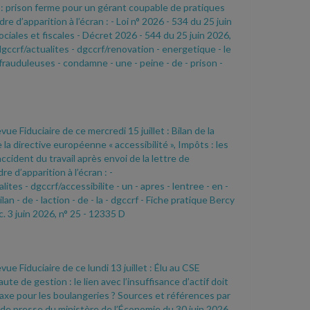
: prison ferme pour un gérant coupable de pratiques
re d’apparition à l’écran :
- Loi n° 2026
- 534 du 25 juin
ociales et fiscales
- Décret 2026
- 544 du 25 juin 2026,
gccrf/actualites
- dgccrf/renovation
- energetique
- le
frauduleuses
- condamne
- une
- peine
- de
- prison
-
vue Fiduciaire de ce mercredi 15 juillet : Bilan de la
a directive européenne « accessibilité », Impôts : les
cident du travail après envoi de la lettre de
e d’apparition à l’écran :
-
lites
- dgccrf/accessibilite
- un
- apres
- lentree
- en
-
ilan
- de
- laction
- de
- la
- dgccrf
- Fiche pratique Bercy
c. 3 juin 2026, n° 25
- 12335 D
vue Fiduciaire de ce lundi 13 juillet : Élu au CSE
te de gestion : le lien avec l’insuffisance d’actif doit
axe pour les boulangeries ? Sources et références par
e presse du ministère de l’Économie du 30 juin 2026,