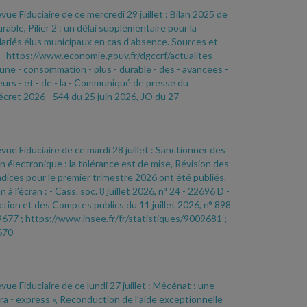
vue Fiduciaire de ce mercredi 29 juillet : Bilan 2025 de
le, Pilier 2 : un délai supplémentaire pour la
lariés élus municipaux en cas d'absence. Sources et
:
- https://www.economie.gouv.fr/dgccrf/actualites
-
 une
- consommation
- plus
- durable
- des
- avancees
-
eurs
- et
- de
- la
- Communiqué de presse du
écret 2026
- 544 du 25 juin 2026, JO du 27
evue Fiduciaire de ce mardi 28 juillet : Sanctionner des
n électronique : la tolérance est de mise, Révision des
dices pour le premier trimestre 2026 ont été publiés.
 à l’écran :
- Cass. soc. 8 juillet 2026, n° 24
- 22696 D
-
ion et des Comptes publics du 11 juillet 2026, n° 898
9677 ; https://www.insee.fr/fr/statistiques/9009681 ;
670
vue Fiduciaire de ce lundi 27 juillet : Mécénat : une
ra
- express », Reconduction de l’aide exceptionnelle