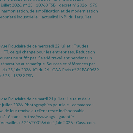
 juillet 2026, n° 25
- 10960 FSB
- décret n° 2026
- 576
'harmonisation, de simplification et de modernisation
ropriété industrielle – actualité INPI du 1er juillet
vue Fiduciaire de ce mercredi 22 juillet : Fraudes
B
- FT, ce qui change pour les entreprises, Réduction
urant ne suffit pas, Salarié travaillant pendant un
t à réparation automatique. Sources et références par
, du 25 juin 2026, JO du 26
- CAA Paris n° 24PA00639
 n° 25
- 15732 FSB
vue Fiduciaire de ce mardi 21 juillet : Le taux de la
 juillet 2026, Photographies pour le e
- commerce :
e de leur remise au client reste indispensable.
 à l’écran :
- https://www.ags
- garantie
-
Versailles n° 24VE00166 du 4 juin 2026
- Cass. com.