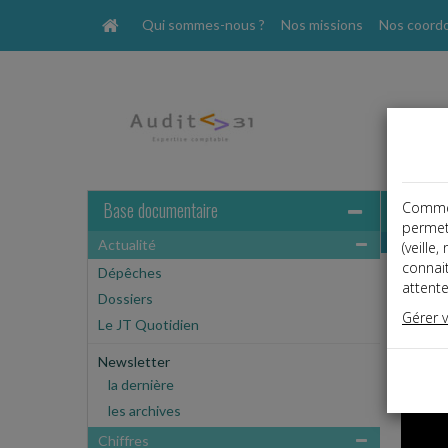
Qui sommes-nous ?
Nos missions
Nos coord
Base documentaire
Comme t
permet
Actualité
(veille
connai
Dépêches
attente
Dossiers
RF P
Gérer 
Le JT Quotidien
webtv@
Newsletter
la dernière
les archives
Chiffres