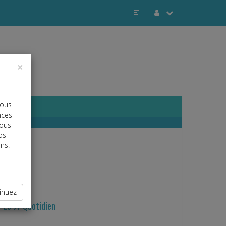
×
vous
nces
vous
os
ns.
otidien
inuez
Le JT Quotidien