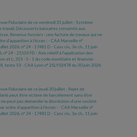
evue Fiduciaire de ce vendredi 31 juillet : Système
travail, Découverts bancaires consentis aux
aisse, Revenus fonciers : une facture de travaux qui ne
e d’apparition à l’écran :
- CAA Marseille n°
uillet 2026, n° 24
- 17481 D
- Cass civ., 3e ch., 11 juin
6, n° 24
- 21533 FD
- Avis relatif à l'application des
on et L. 313
- 5
- 1 du code monétaire et financier
28, texte 53
- CAA Lyon n° 25LY02478 du 30 juin 2026
vue Fiduciaire de ce jeudi 30 juillet : Rejet de
alarié peut être victime de harcèlement sans être
é ne peut pas demander la dissolution d’une société
r ordre d’apparition à l’écran :
- CAA Marseille n°
uillet 2026, n° 24
- 17481 D
- Cass civ., 3e ch., 11 juin