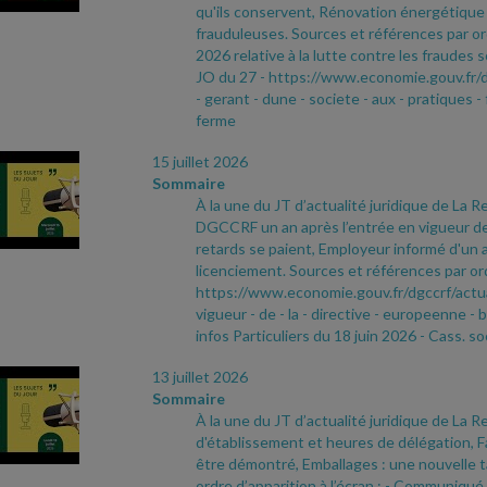
qu'ils conservent, Rénovation énergétique 
frauduleuses. Sources et références par ord
2026 relative à la lutte contre les fraudes s
JO du 27
- https://www.economie.gouv.fr/d
- gerant
- dune
- societe
- aux
- pratiques
- 
ferme
15 juillet 2026
Sommaire
À la une du JT d’actualité juridique de La Re
DGCCRF un an après l’entrée en vigueur de l
retards se paient, Employeur informé d'un ac
licenciement. Sources et références par ordr
https://www.economie.gouv.fr/dgccrf/actua
vigueur
- de
- la
- directive
- europeenne
- b
infos Particuliers du 18 juin 2026
- Cass. so
13 juillet 2026
Sommaire
À la une du JT d’actualité juridique de La Re
d'établissement et heures de délégation, Fau
être démontré, Emballages : une nouvelle t
ordre d’apparition à l’écran :
- Communiqué d