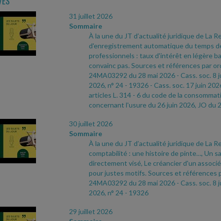
VES
31 juillet 2026
Sommaire
À la une du JT d’actualité juridique de La R
d'enregistrement automatique du temps de 
professionnels : taux d'intérêt en légère b
convainc pas. Sources et références par ordr
24MA03292 du 28 mai 2026
- Cass. soc. 8 j
2026, n° 24
- 19326
- Cass. soc. 17 juin 202
articles L. 314
- 6 du code de la consommati
concernant l'usure du 26 juin 2026, JO du 
30 juillet 2026
Sommaire
À la une du JT d’actualité juridique de La Re
comptabilité : une histoire de pinte…, Un s
directement visé, Le créancier d'un associ
pour justes motifs. Sources et références pa
24MA03292 du 28 mai 2026
- Cass. soc. 8 j
2026, n° 24
- 19326
29 juillet 2026