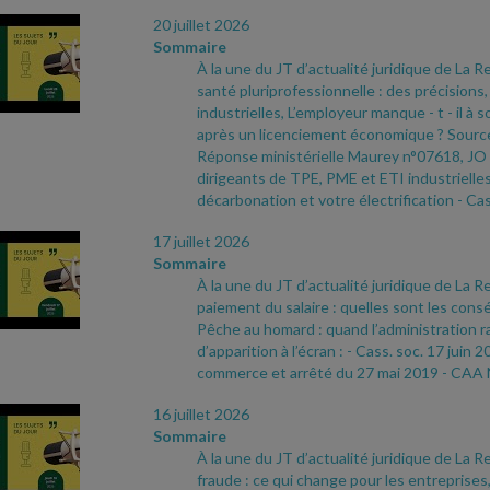
20 juillet 2026
Sommaire
À la une du JT d’actualité juridique de La Re
santé pluriprofessionnelle : des précisions
industrielles, L’employeur manque
- t
- il à
après un licenciement économique ? Sources
Réponse ministérielle Maurey n°07618, JO
dirigeants de TPE, PME et ETI industrielles
décarbonation et votre électrification
- Cas
17 juillet 2026
Sommaire
À la une du JT d’actualité juridique de La Re
paiement du salaire : quelles sont les con
Pêche au homard : quand l’administration ra
d’apparition à l’écran :
- Cass. soc. 17 juin 2
commerce et arrêté du 27 mai 2019
- CAA 
16 juillet 2026
Sommaire
À la une du JT d’actualité juridique de La Re
fraude : ce qui change pour les entreprises