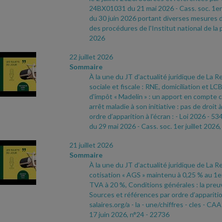
24BX01031 du 21 mai 2026
- Cass. soc. 1er
du 30 juin 2026 portant diverses mesures d
des procédures de l'Institut national de la p
2026
22 juillet 2026
Sommaire
À la une du JT d’actualité juridique de La Re
sociale et fiscale : RNE, domiciliation et LC
d'impôt « Madelin » : un apport en compte co
arrêt maladie à son initiative : pas de droi
ordre d’apparition à l’écran :
- Loi 2026
- 534
du 29 mai 2026
- Cass. soc. 1er juillet 2026,
21 juillet 2026
Sommaire
À la une du JT d’actualité juridique de La Re
cotisation « AGS » maintenu à 0,25 % au 1er
TVA à 20 %, Conditions générales : la preuv
Sources et références par ordre d’apparition
salaires.org/a
- la
- une/chiffres
- cles
- CAA 
17 juin 2026, n°24
- 22736