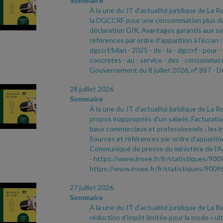
Sommaire
À la une du JT d’actualité juridique de La Re
la DGCCRF pour une consommation plus durab
déclaration GIR, Avantages garantis aux sa
références par ordre d’apparition à l’écran 
dgccrf/bilan
- 2025
- de
- la
- dgccrf
- pour
-
concretes
- au
- service
- des
- consommat
Gouvernement du 8 juillet 2026, n° 887
- D
28 juillet 2026
Sommaire
À la une du JT d’actualité juridique de La R
propos inappropriés d'un salarié, Facturatio
baux commerciaux et professionnels : les in
Sources et références par ordre d’apparition
Communiqué de presse du ministère de l’Act
- https://www.insee.fr/fr/statistiques/900
https://www.insee.fr/fr/statistiques/9009
27 juillet 2026
Sommaire
À la une du JT d’actualité juridique de La Re
réduction d'impôt limitée pour la mode « ult