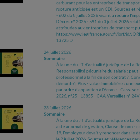
carburant pour les entreprises de transpo
rupture anticipée est un CDI. Sources et ré
- 602 du 8 juillet 2026 visant à réduire l'im
Décret n° 2026
- 591 du 3 juillet 2026 rela
attribuées aux entreprises de transport pub
https://www.legifrance.gouv.fr/jorf/id
13725 D
24 juillet 2026
Sommaire
À la une du JT d’actualité juridique de La Re
Responsabilité pécuniaire du salarié : peut
professionnel à la fin de son contrat ?, Co
démontré, Plus
- value immobilière : une e
par ordre d’apparition à l’écran :
- Cass. soc.
2026, n°25
- 13855
- CAA Versailles n° 24
23 juillet 2026
Sommaire
À la une du JT d’actualité juridique de La Re
acte anormal de gestion, Clause de non
- c
19, l’employeur devait y renoncer dans le d
le 2 juillet 2026. Sources et références par 