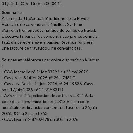
31 juillet 2026
-
Durée : 00:04:11
Sommaire :
À la une du JT d’actualité juridique de La Revue
Fiduciaire de ce vendredi 31 juillet : Système
d'enregistrement automatique du temps de travail,
Découverts bancaires consentis aux professionnels :
taux d'intérêt en légère baisse, Revenus fonciers :
une facture de travaux qui ne convainc pas.
Sources et références par ordre d’apparition à l’écran
:
- CAA Marseille n° 24MA03292 du 28 mai 2026
- Cass. soc. 8 juillet 2026, n° 24-17481 D
- Cass civ., 3e ch., 11 juin 2026, n° 24-19326- Cass.
soc. 17 juin 2026, n° 24-21533 FD
- Avis relatif à l'application des articles L. 314-6 du
code de la consommation et L. 313-5-1 du code
monétaire et financier concernant l'usure du 26 juin
2026, JO du 28, texte 53
- CAA Lyon n° 25LY02478 du 30 juin 2026