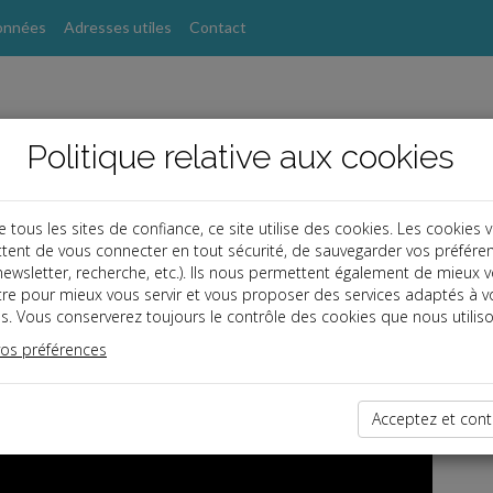
onnées
Adresses utiles
Contact
Politique relative aux cookies
ous les sites de confiance, ce site utilise des cookies. Les cookies 
tent de vous connecter en tout sécurité, de sauvegarder vos préfére
, newsletter, recherche, etc.). Ils nous permettent également de mieux 
tre pour mieux vous servir et vous proposer des services adaptés à v
s. Vous conserverez toujours le contrôle des cookies que nous utiliso
lay
Toute l'actualité juridique en vidéo avec le JT Qu
vos préférences
grouperf.com
Acceptez et cont