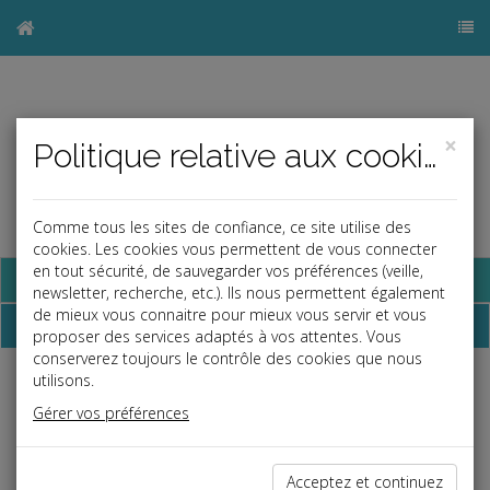
×
Politique relative aux cookies
Comme tous les sites de confiance, ce site utilise des
cookies. Les cookies vous permettent de vous connecter
en tout sécurité, de sauvegarder vos préférences (veille,
Base documentaire
newsletter, recherche, etc.). Ils nous permettent également
de mieux vous connaitre pour mieux vous servir et vous
Les aides à l'embauche
proposer des services adaptés à vos attentes. Vous
conserverez toujours le contrôle des cookies que nous
utilisons.
Espace réservé
Gérer vos préférences
Ce contenu est réservé aux Clients
Si vous êtes client, saisissez votre identifiant et votre mot de
passe.
Acceptez et continuez