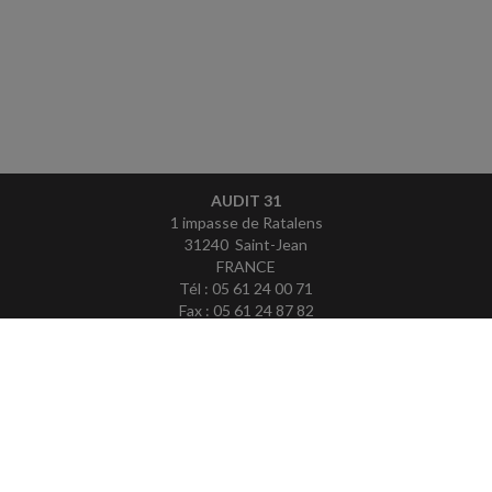
AUDIT 31
1 impasse de Ratalens
31240 Saint-Jean
FRANCE
Tél : 05 61 24 00 71
Fax : 05 61 24 87 82
ACCUEIL
PLAN
MENTIONS LÉGALES
CONTACT
copyright@Groupe Revue Fiduciaire