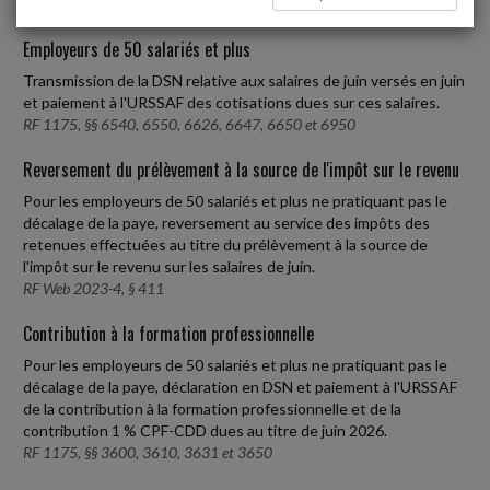
Employeurs de 50 salariés et plus
Transmission de la DSN relative aux salaires de juin versés en juin
et paiement à l'URSSAF des cotisations dues sur ces salaires.
RF 1175, §§ 6540, 6550, 6626, 6647, 6650 et 6950
Reversement du prélèvement à la source de l'impôt sur le revenu
Pour les employeurs de 50 salariés et plus ne pratiquant pas le
décalage de la paye, reversement au service des impôts des
retenues effectuées au titre du prélèvement à la source de
l'impôt sur le revenu sur les salaires de juin.
RF Web 2023-4, § 411
Contribution à la formation professionnelle
Pour les employeurs de 50 salariés et plus ne pratiquant pas le
décalage de la paye, déclaration en DSN et paiement à l'URSSAF
de la contribution à la formation professionnelle et de la
contribution 1 % CPF-CDD dues au titre de juin 2026.
RF 1175, §§ 3600, 3610, 3631 et 3650