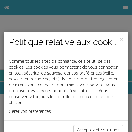
×
Politique relative aux cookies
Comme tous les sites de confiance, ce site utilise des
cookies. Les cookies vous permettent de vous connecter
en tout sécurité, de sauvegarder vos préférences (veille,
Base documentaire
newsletter, recherche, etc.). Ils nous permettent également
de mieux vous connaitre pour mieux vous servir et vous
Dossiers
proposer des services adaptés à vos attentes. Vous
conserverez toujours le contrôle des cookies que nous
utilisons.
Espace réservé
Gérer vos préférences
Ce contenu est réservé aux Clients
Si vous êtes client, saisissez votre identifiant et votre mot de
passe.
Acceptez et continuez