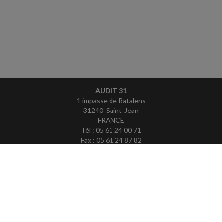
AUDIT 31
1 impasse de Ratalens
31240 Saint-Jean
FRANCE
Tél : 05 61 24 00 71
Fax : 05 61 24 87 82
ACCUEIL
PLAN
MENTIONS LÉGALES
CONTACT
copyright@Groupe Revue Fiduciaire