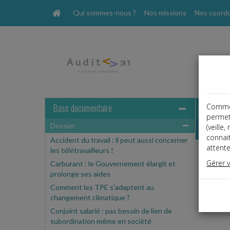
Qui sommes-nous ?
Nos missions
Nos coord
Base documentaire
Comme t
permet
Dossier
Dossier
(veille
connai
Accident du travail : il peut aussi concerner
attente
les télétravailleurs !
Gérer 
Carburant : le Gouvernement élargit et
Espa
prolonge ses aides
Ce cont
Comment les TPE s'adaptent au
Si vous
changement climatique ?
Conjoint salarié : pas besoin de lien de
subordination même en société