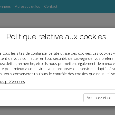
onnées
Adresses utiles
Contact
Politique relative aux cookies
ous les sites de confiance, ce site utilise des cookies. Les cookies 
tent de vous connecter en tout sécurité, de sauvegarder vos préfére
s
, newsletter, recherche, etc.). Ils nous permettent également de mieux 
tre pour mieux vous servir et vous proposer des services adaptés à v
s. Vous conserverez toujours le contrôle des cookies que nous utiliso
vos préférences
ce réservé
enu est réservé aux Clients
 êtes client, saisissez votre identifiant et votre mot de passe.
Acceptez et cont