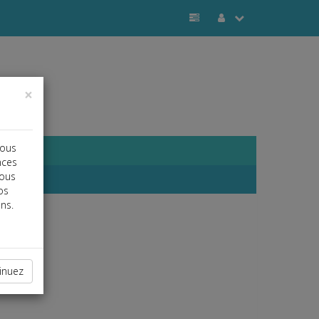
×
vous
nces
vous
os
ns.
inuez