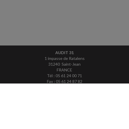
AUDIT 31
1 impasse de Ratalens
31240 Saint-Jean
FRANCE
Tél : 05 61 24 00 71
Fax : 05 61 24 87 82
ACCUEIL
PLAN
MENTIONS LÉGALES
CONTACT
copyright@Groupe Revue Fiduciaire