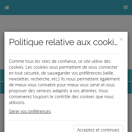
×
Politique relative aux cookies
Comme tous les sites de confiance, ce site utilise des
cookies. Les cookies vous permettent de vous connecter
en tout sécurité, de sauvegarder vos préférences (veille,
Base documentaire
newsletter, recherche, etc.). Ils nous permettent également
de mieux vous connaitre pour mieux vous servir et vous
Dossiers
proposer des services adaptés à vos attentes. Vous
conserverez toujours le contrôle des cookies que nous
utilisons.
Espace réservé
Gérer vos préférences
Ce contenu est réservé aux Clients
Si vous êtes client, saisissez votre identifiant et votre mot de
passe.
Acceptez et continuez