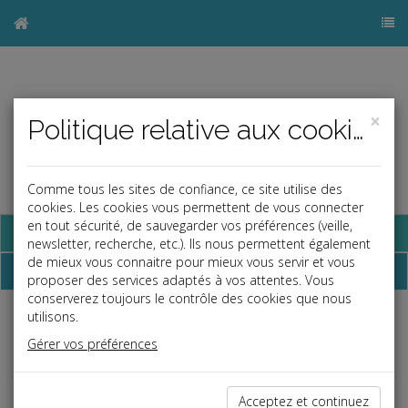
×
Politique relative aux cookies
Comme tous les sites de confiance, ce site utilise des
cookies. Les cookies vous permettent de vous connecter
en tout sécurité, de sauvegarder vos préférences (veille,
Base documentaire
newsletter, recherche, etc.). Ils nous permettent également
de mieux vous connaitre pour mieux vous servir et vous
Dossiers
proposer des services adaptés à vos attentes. Vous
conserverez toujours le contrôle des cookies que nous
utilisons.
Espace réservé
Gérer vos préférences
Ce contenu est réservé aux Clients
Si vous êtes client, saisissez votre identifiant et votre mot de
passe.
Acceptez et continuez