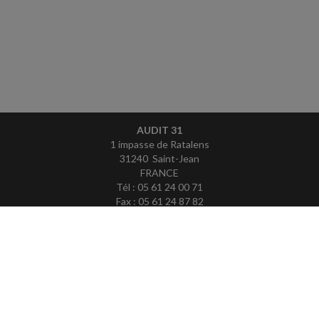
AUDIT 31
1 impasse de Ratalens
31240 Saint-Jean
FRANCE
Tél : 05 61 24 00 71
Fax : 05 61 24 87 82
ACCUEIL
PLAN
MENTIONS LÉGALES
CONTACT
copyright@Groupe Revue Fiduciaire