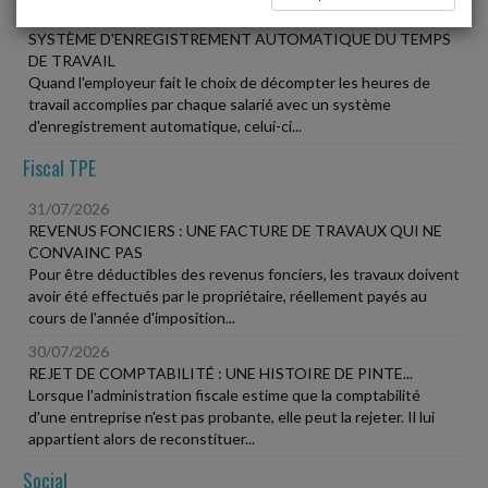
31/07/2026
SYSTÈME D'ENREGISTREMENT AUTOMATIQUE DU TEMPS
DE TRAVAIL
Quand l'employeur fait le choix de décompter les heures de
travail accomplies par chaque salarié avec un système
d'enregistrement automatique, celui-ci...
Fiscal TPE
31/07/2026
REVENUS FONCIERS : UNE FACTURE DE TRAVAUX QUI NE
CONVAINC PAS
Pour être déductibles des revenus fonciers, les travaux doivent
avoir été effectués par le propriétaire, réellement payés au
cours de l'année d'imposition...
30/07/2026
REJET DE COMPTABILITÉ : UNE HISTOIRE DE PINTE...
Lorsque l'administration fiscale estime que la comptabilité
d'une entreprise n'est pas probante, elle peut la rejeter. Il lui
appartient alors de reconstituer...
Social