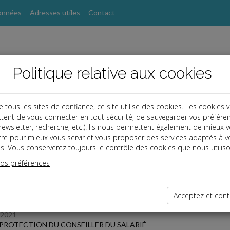
onnées
Adresses utiles
Contact
Politique relative aux cookies
ous les sites de confiance, ce site utilise des cookies. Les cookies 
tent de vous connecter en tout sécurité, de sauvegarder vos préfére
s
, newsletter, recherche, etc.). Ils nous permettent également de mieux 
tre pour mieux vous servir et vous proposer des services adaptés à v
s. Vous conserverez toujours le contrôle des cookies que nous utiliso
 des dernières dépêches
vos préférences
Acceptez et cont
/2021
 PROTECTION DU CONSEILLER DU SALARIÉ