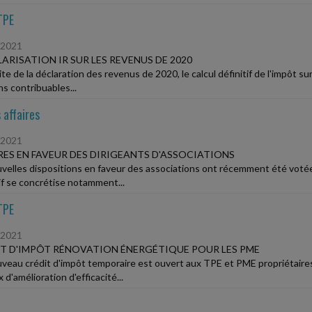
TPE
/2021
ARISATION IR SUR LES REVENUS DE 2020
ite de la déclaration des revenus de 2020, le calcul définitif de l'impôt s
ns contribuables...
 affaires
/2021
ES EN FAVEUR DES DIRIGEANTS D'ASSOCIATIONS
velles dispositions en faveur des associations ont récemment été votées
if se concrétise notamment...
TPE
/2021
T D'IMPÔT RÉNOVATION ÉNERGÉTIQUE POUR LES PME
veau crédit d'impôt temporaire est ouvert aux TPE et PME propriétaires
 d'amélioration d'efficacité...