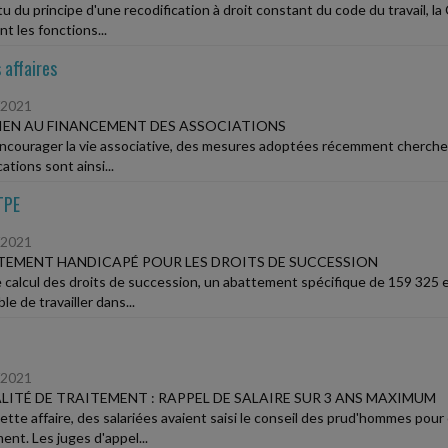
u du principe d'une recodification à droit constant du code du travail, la
t les fonctions...
 affaires
/2021
EN AU FINANCEMENT DES ASSOCIATIONS
ncourager la vie associative, des mesures adoptées récemment cherchent
ations sont ainsi...
TPE
/2021
EMENT HANDICAPÉ POUR LES DROITS DE SUCCESSION
e calcul des droits de succession, un abattement spécifique de 159 325 eu
le de travailler dans...
/2021
LITÉ DE TRAITEMENT : RAPPEL DE SALAIRE SUR 3 ANS MAXIMUM
ette affaire, des salariées avaient saisi le conseil des prud'hommes pour 
ent. Les juges d'appel...