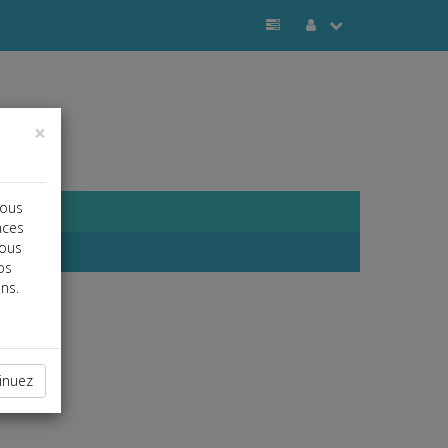
×
vous
nces
vous
os
ns.
inuez