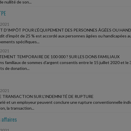
e nullité de son...
TPE
/2021
T D'IMPÔT POUR L'ÉQUIPEMENT DES PERSONNES ÂGÉES OU HAN
dit d'impôt de 25 % est accordé aux personnes âgées ou handicapées au
pements spécifiques...
/2021
EMENT TEMPORAIRE DE 100 000 ? SUR LES DONS FAMILIAUX
ns familiaux de sommes d'argent consentis entre le 15 juillet 2020 et le 
ts de donation...
/2021
E TRANSACTION SUR L'INDEMNITÉ DE RUPTURE
arié et un employeur peuvent conclure une rupture conventionnelle indivi
on, la transaction...
 affaires
/2021