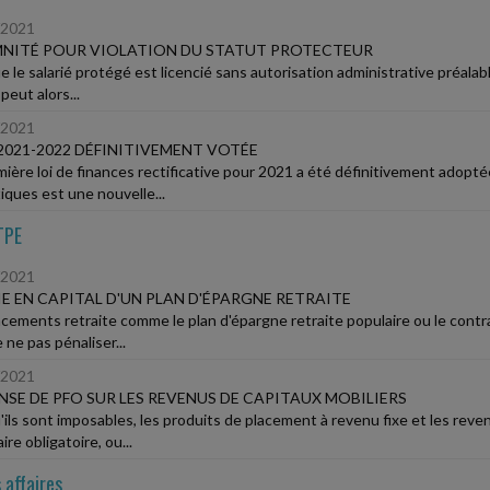
/2021
MNITÉ POUR VIOLATION DU STATUT PROTECTEUR
 le salarié protégé est licencié sans autorisation administrative préalable
 peut alors...
/2021
2021-2022 DÉFINITIVEMENT VOTÉE
mière loi de finances rectificative pour 2021 a été définitivement adoptée
iques est une nouvelle...
TPE
/2021
E EN CAPITAL D'UN PLAN D'ÉPARGNE RETRAITE
acements retraite comme le plan d'épargne retraite populaire ou le contr
 ne pas pénaliser...
/2021
NSE DE PFO SUR LES REVENUS DE CAPITAUX MOBILIERS
'ils sont imposables, les produits de placement à revenu fixe et les rev
aire obligatoire, ou...
 affaires