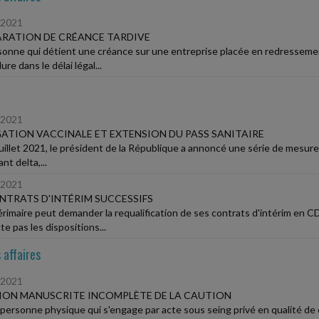
/2021
RATION DE CRÉANCE TARDIVE
sonne qui détient une créance sur une entreprise placée en redressement ou
re dans le délai légal...
/2021
ATION VACCINALE ET EXTENSION DU PASS SANITAIRE
juillet 2021, le président de la République a annoncé une série de mesures
ant delta,...
/2021
NTRATS D'INTÉRIM SUCCESSIFS
rimaire peut demander la requalification de ses contrats d'intérim en CDI
e pas les dispositions...
 affaires
/2021
ION MANUSCRITE INCOMPLÈTE DE LA CAUTION
personne physique qui s'engage par acte sous seing privé en qualité de c