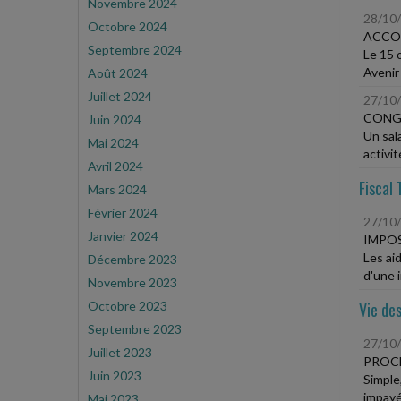
Novembre 2024
28/10
Octobre 2024
ACCO
Septembre 2024
Le 15 
Avenir 
Août 2024
Juillet 2024
27/10
CONGÉ
Juin 2024
Un sal
Mai 2024
activit
Avril 2024
Fiscal 
Mars 2024
Février 2024
27/10
Janvier 2024
IMPOS
Les ai
Décembre 2023
d'une i
Novembre 2023
Octobre 2023
Vie des
Septembre 2023
27/10
Juillet 2023
PROCÉ
Juin 2023
Simple,
impayé
Mai 2023