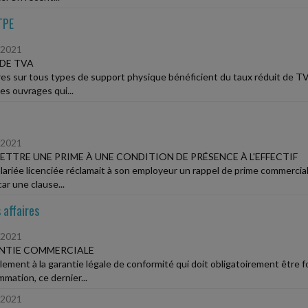
TPE
/2021
DE TVA
vres sur tous types de support physique bénéficient du taux réduit de TV
 les ouvrages qui...
/2021
TTRE UNE PRIME À UNE CONDITION DE PRÉSENCE À L'EFFECTIF
lariée licenciée réclamait à son employeur un rappel de prime commerciale
ar une clause...
 affaires
/2021
NTIE COMMERCIALE
èlement à la garantie légale de conformité qui doit obligatoirement être 
mation, ce dernier...
/2021