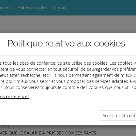
onnées
Adresses utiles
Contact
Politique relative aux cookies
ous les sites de confiance, ce site utilise des cookies. Les cookies 
tent de vous connecter en tout sécurité, de sauvegarder vos préfére
s
, newsletter, recherche, etc.). Ils nous permettent également de mieux 
tre pour mieux vous servir et vous proposer des services adaptés à v
s. Vous conserverez toujours le contrôle des cookies que nous utiliso
 des dernières dépêches
vos préférences
Acceptez et cont
/2021
ER QUE LE SALARIÉ A PRIS SES CONGÉS PAYÉS