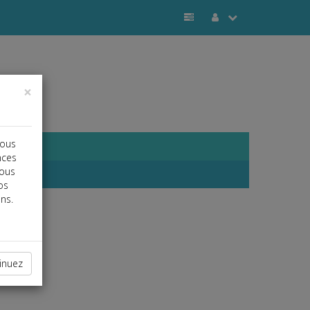
×
vous
nces
vous
os
ns.
inuez