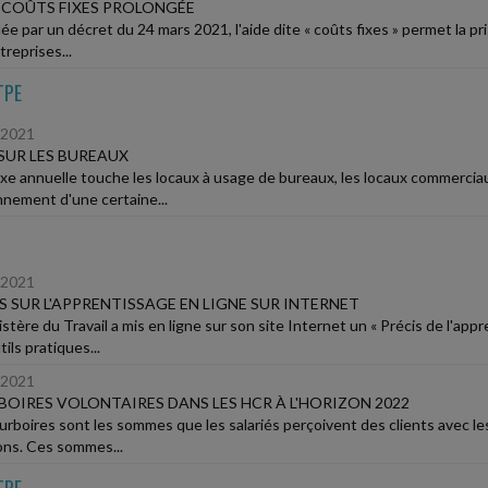
E COÛTS FIXES PROLONGÉE
uée par un décret du 24 mars 2021, l'aide dite « coûts fixes » permet la p
reprises...
TPE
/2021
SUR LES BUREAUX
xe annuelle touche les locaux à usage de bureaux, les locaux commerciau
nnement d'une certaine...
/2021
S SUR L'APPRENTISSAGE EN LIGNE SUR INTERNET
istère du Travail a mis en ligne sur son site Internet un « Précis de l'a
tils pratiques...
/2021
OIRES VOLONTAIRES DANS LES HCR À L'HORIZON 2022
urboires sont les sommes que les salariés perçoivent des clients avec les
ons. Ces sommes...