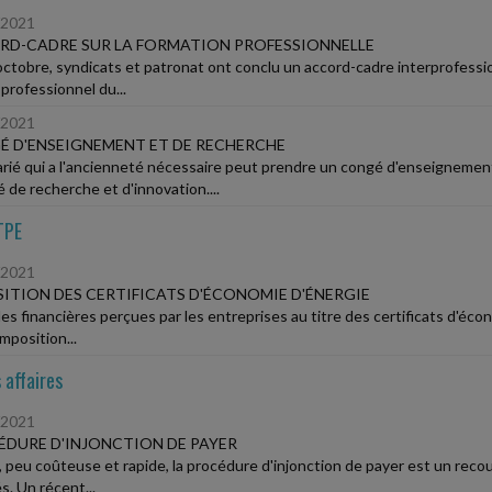
/2021
RD-CADRE SUR LA FORMATION PROFESSIONNELLE
octobre, syndicats et patronat ont conclu un accord-cadre interprofessio
professionnel du...
/2021
 D'ENSEIGNEMENT ET DE RECHERCHE
arié qui a l'ancienneté nécessaire peut prendre un congé d'enseigneme
é de recherche et d'innovation....
TPE
/2021
ITION DES CERTIFICATS D'ÉCONOMIE D'ÉNERGIE
des financières perçues par les entreprises au titre des certificats d'éco
mposition...
 affaires
/2021
DURE D'INJONCTION DE PAYER
 peu coûteuse et rapide, la procédure d'injonction de payer est un recours
s. Un récent...