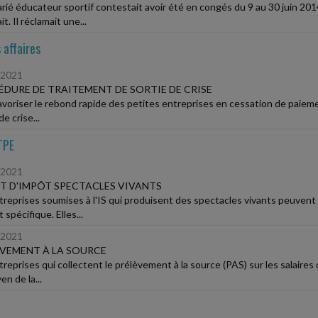
arié éducateur sportif contestait avoir été en congés du 9 au 30 juin 201
it. Il réclamait une...
 affaires
/2021
DURE DE TRAITEMENT DE SORTIE DE CRISE
voriser le rebond rapide des petites entreprises en cessation de paiements à
de crise...
TPE
/2021
T D'IMPÔT SPECTACLES VIVANTS
treprises soumises à l'IS qui produisent des spectacles vivants peuvent 
 spécifique. Elles...
/2021
VEMENT À LA SOURCE
reprises qui collectent le prélèvement à la source (PAS) sur les salaires
n de la...