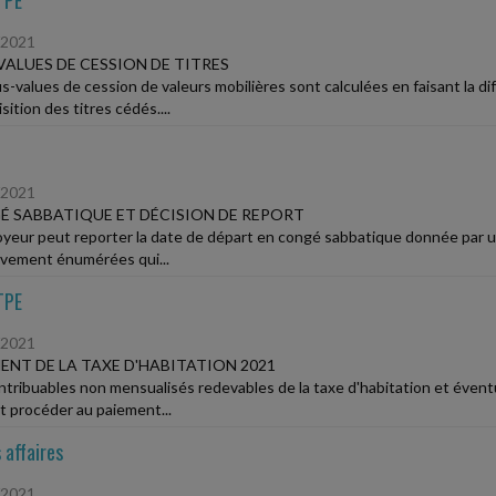
TPE
/2021
VALUES DE CESSION DE TITRES
s-values de cession de valeurs mobilières sont calculées en faisant la dif
sition des titres cédés....
/2021
 SABBATIQUE ET DÉCISION DE REPORT
oyeur peut reporter la date de départ en congé sabbatique donnée par u
tivement énumérées qui...
TPE
/2021
ENT DE LA TAXE D'HABITATION 2021
ntribuables non mensualisés redevables de la taxe d'habitation et éventue
t procéder au paiement...
 affaires
/2021