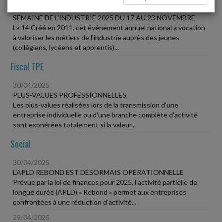
30/04/2025
SEMAINE DE L'INDUSTRIE 2025 DU 17 AU 23 NOVEMBRE
La 14 Créé en 2011, cet événement annuel national a vocation
à valoriser les métiers de l'industrie auprès des jeunes
(collégiens, lycéens et apprentis)...
Fiscal TPE
30/04/2025
PLUS-VALUES PROFESSIONNELLES
Les plus-values réalisées lors de la transmission d'une
entreprise individuelle ou d'une branche complète d'activité
sont exonérées totalement si la valeur...
Social
30/04/2025
L'APLD REBOND EST DÉSORMAIS OPÉRATIONNELLE
Prévue par la loi de finances pour 2025, l'activité partielle de
longue durée (APLD) « Rebond » permet aux entreprises
confrontées à une réduction d'activité...
29/04/2025