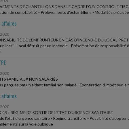
/2020
VEMENTS D'ÉCHANTILLONS DANS LE CADRE D'UN CONTRÔLE FISC
cation de comptabilité - Prélèvements d'échantillons - Modalités précisée
 affaires
/2020
NSABILITÉ DE L'EMPRUNTEUR EN CAS D'INCENDIE DU LOCAL PRÊT
'un local - Local détruit par un incendie - Présomption de responsabilit
l
TPE
/2020
TS FAMILIAUX NON SALARIÉS
 perçues par un aidant familial non-salarié - Exonération d'impôt sur le
 affaires
/2020
-19 : RÉGIME DE SORTIE DE L'ÉTAT D'URGENCE SANITAIRE
 de l'état d'urgence sanitaire - Régime transitoire - Possibilité d'adopte
blements sur la voie publique