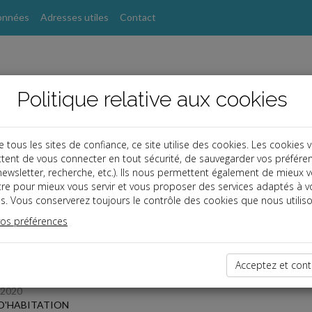
onnées
Adresses utiles
Contact
Politique relative aux cookies
ous les sites de confiance, ce site utilise des cookies. Les cookies 
tent de vous connecter en tout sécurité, de sauvegarder vos préfére
s
, newsletter, recherche, etc.). Ils nous permettent également de mieux 
tre pour mieux vous servir et vous proposer des services adaptés à v
s. Vous conserverez toujours le contrôle des cookies que nous utiliso
 des dernières dépêches
vos préférences
TPE
Acceptez et cont
/2020
D'HABITATION