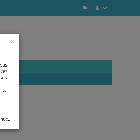
×
vous
nces
vous
os
ns.
inuez