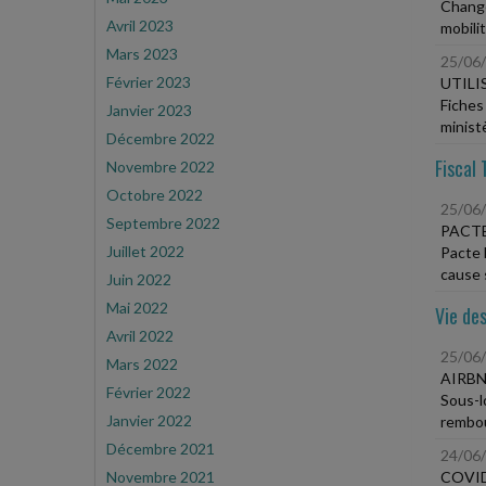
Change
Avril 2023
mobili
Mars 2023
25/06
Février 2023
UTILI
Fiches
Janvier 2023
minist
Décembre 2022
Fiscal 
Novembre 2022
Octobre 2022
25/06
Septembre 2022
PACTE
Juillet 2022
Pacte 
cause 
Juin 2022
Mai 2022
Vie des
Avril 2022
25/06
Mars 2022
AIRBN
Février 2022
Sous-l
Janvier 2022
rembou
Décembre 2021
24/06
Novembre 2021
COVID