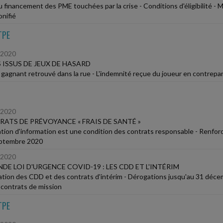
u financement des PME touchées par la crise - Conditions d'éligibilité -
onifié
TPE
/2020
 ISSUS DE JEUX DE HASARD
 gagnant retrouvé dans la rue - L'indemnité reçue du joueur en contrepart
/2020
ATS DE PRÉVOYANCE « FRAIS DE SANTÉ »
gation d'information est une condition des contrats responsable - Renforc
eptembre 2020
/2020
DE LOI D'URGENCE COVID-19 : LES CDD ET L'INTÉRIM
tion des CDD et des contrats d'intérim - Dérogations jusqu'au 31 dé
 contrats de mission
TPE