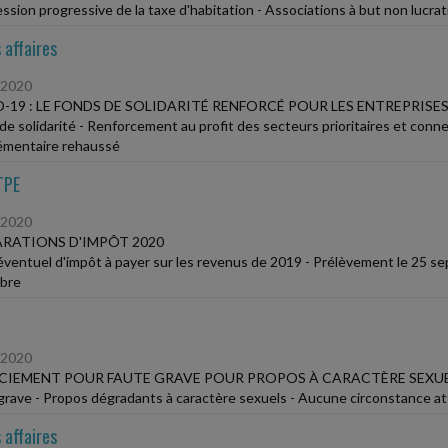
ssion progressive de la taxe d'habitation - Associations à but non lucra
 affaires
/2020
-19 : LE FONDS DE SOLIDARITÉ RENFORCÉ POUR LES ENTREPRISES
de solidarité - Renforcement au profit des secteurs prioritaires et conne
mentaire rehaussé
TPE
/2020
RATIONS D'IMPÔT 2020
éventuel d'impôt à payer sur les revenus de 2019 - Prélèvement le 25 
bre
/2020
CIEMENT POUR FAUTE GRAVE POUR PROPOS À CARACTÈRE SEXU
grave - Propos dégradants à caractère sexuels - Aucune circonstance a
 affaires