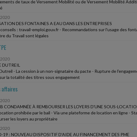
ments de taux de Versement Mobilité ou de Versement Mobilité Addit
té
/2020
SATION DES FONTAINES A EAU DANS LES ENTREPRISES
 conseils : travail-emploi.gouv.fr - Recommandations sur l'usage des font
ère du Travail sont légales
TPE
/2020
 DUTREIL
Dutreil - La cession à un non-signataire du pacte - Rupture de l'engageme
sur la totalité des titres sous engagement
 affaires
/2020
B CONDAMNÉE À REMBOURSER LES LOYERS D'UNE SOUS-LOCATION
ocation prohibée par le bail - Via une plateforme de location en ligne - 
rser les loyers au propriétaire
/2020
-19 : NOUVEAU DISPOSITIF D'AIDE AU FINANCEMENT DES PME