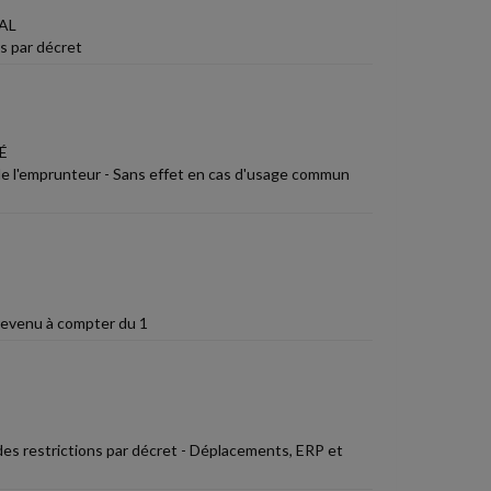
AL
s par décret
É
é de l'emprunteur - Sans effet en cas d'usage commun
 revenu à compter du 1
r des restrictions par décret - Déplacements, ERP et