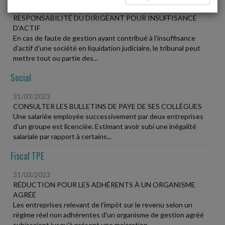
31/03/2023
RESPONSABILITÉ DU DIRIGEANT POUR INSUFFISANCE
D'ACTIF
En cas de faute de gestion ayant contribué à l'insuffisance
d'actif d'une société en liquidation judiciaire, le tribunal peut
mettre tout ou partie des...
Social
31/03/2023
CONSULTER LES BULLETINS DE PAYE DE SES COLLÈGUES
Une salariée employée successivement par deux entreprises
d'un groupe est licenciée. Estimant avoir subi une inégalité
salariale par rapport à certains...
Fiscal TPE
31/03/2023
RÉDUCTION POUR LES ADHÉRENTS À UN ORGANISME
AGRÉÉ
Les entreprises relevant de l'impôt sur le revenu selon un
régime réel non adhérentes d'un organisme de gestion agréé
subissaient jusqu'à présent une majoration...