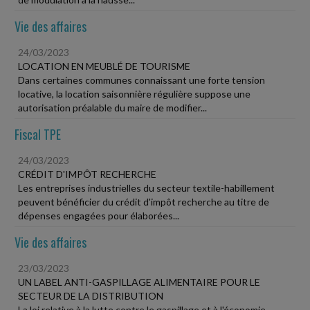
Vie des affaires
24/03/2023
LOCATION EN MEUBLÉ DE TOURISME
Dans certaines communes connaissant une forte tension
locative, la location saisonnière régulière suppose une
autorisation préalable du maire de modifier...
Fiscal TPE
24/03/2023
CRÉDIT D'IMPÔT RECHERCHE
Les entreprises industrielles du secteur textile-habillement
peuvent bénéficier du crédit d'impôt recherche au titre de
dépenses engagées pour élaborées...
Vie des affaires
23/03/2023
UN LABEL ANTI-GASPILLAGE ALIMENTAIRE POUR LE
SECTEUR DE LA DISTRIBUTION
La loi relative à la lutte contre le gaspillage et à l'économie