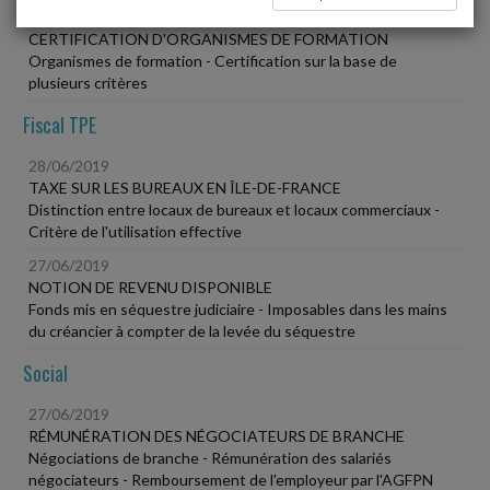
28/06/2019
CERTIFICATION D'ORGANISMES DE FORMATION
Organismes de formation - Certification sur la base de
plusieurs critères
Fiscal TPE
28/06/2019
TAXE SUR LES BUREAUX EN ÎLE-DE-FRANCE
Distinction entre locaux de bureaux et locaux commerciaux -
Critère de l'utilisation effective
27/06/2019
NOTION DE REVENU DISPONIBLE
Fonds mis en séquestre judiciaire - Imposables dans les mains
du créancier à compter de la levée du séquestre
Social
27/06/2019
RÉMUNÉRATION DES NÉGOCIATEURS DE BRANCHE
Négociations de branche - Rémunération des salariés
négociateurs - Remboursement de l'employeur par l'AGFPN