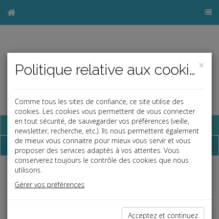
×
Politique relative aux cookies
Comme tous les sites de confiance, ce site utilise des
cookies. Les cookies vous permettent de vous connecter
en tout sécurité, de sauvegarder vos préférences (veille,
Base documentaire
newsletter, recherche, etc.). Ils nous permettent également
de mieux vous connaitre pour mieux vous servir et vous
Dépêches
proposer des services adaptés à vos attentes. Vous
conserverez toujours le contrôle des cookies que nous
utilisons.
j
a
b
Gérer vos préférences
Social
Date: 2026-07-01
PROTOCOLE PRÉÉLECTORAL : LES HEURES DE
Acceptez et continuez