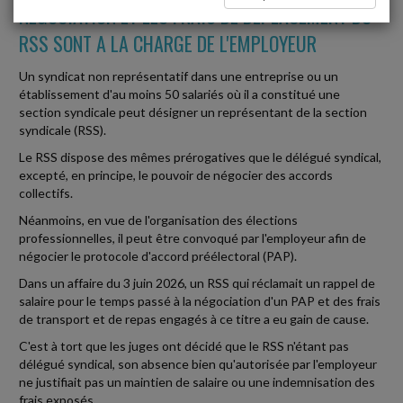
NÉGOCIATION ET LES FRAIS DE DÉPLACEMENT DU
RSS SONT A LA CHARGE DE L'EMPLOYEUR
Un syndicat non représentatif dans une entreprise ou un
établissement d'au moins 50 salariés où il a constitué une
section syndicale peut désigner un représentant de la section
syndicale (RSS).
Le RSS dispose des mêmes prérogatives que le délégué syndical,
excepté, en principe, le pouvoir de négocier des accords
collectifs.
Néanmoins, en vue de l'organisation des élections
professionnelles, il peut être convoqué par l'employeur afin de
négocier le protocole d'accord préélectoral (PAP).
Dans un affaire du 3 juin 2026, un RSS qui réclamait un rappel de
salaire pour le temps passé à la négociation d'un PAP et des frais
de transport et de repas engagés à ce titre a eu gain de cause.
C'est à tort que les juges ont décidé que le RSS n'étant pas
délégué syndical, son absence bien qu'autorisée par l'employeur
ne justifiait pas un maintien de salaire ou une indemnisation des
frais exposés.