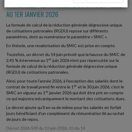
PATRONALES : LE PARAMÈTRE DU SMIC EST GELÉ
AU 1ER JANVIER 2026
La formule de calcul de la réduction générale dégressive unique
de cotisations patronales (RGDU) repose sur différents
paramètres, dont au numérateur le paramètre « SMIC ».
En théorie, une revalorisation du SMIC est prise en compte.
Toutefois, un décret du 14 juin prévoit que la hausse du SMIC de
er
2,41 % intervenue au 1
juin 2026 n'est pas répercutée sur la
formule de calcul de la réduction générale dégressive unique
(RGDU) de cotisations patronales.
Ainsi, pour toute l'année 2026, à l'exception des salariés dont le
er
contrat de travail prend fin entre le 1
et le 30 juin 2026, c'est le
er
SMIC en vigueur au 1
janvier 2026 qui doit être pris en compte
ce qui majorera mécaniquement le montant des cotisations dues.
Le décret ajoute qu'il en va de même pour les salariés en forfait
jours bénéficiant d'un complément de rémunération lié au rachat
de jours de repos.
Décret 2026-509 du 12 juin 2026, JO du 14