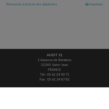
Retourner à la liste des dépêches
Imprimer
AUDIT 31
1 impasse de Ratalens
31240 Saint-Jean
FRANCE
Tél : 05 61 24 00 71
Fax : 05 61 24 87 82
ACCUEIL
PLAN
MENTIONS LÉGALES