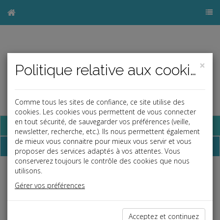
×
Politique relative aux cookies
Comme tous les sites de confiance, ce site utilise des
cookies. Les cookies vous permettent de vous connecter
en tout sécurité, de sauvegarder vos préférences (veille,
Base documentaire
newsletter, recherche, etc.). Ils nous permettent également
de mieux vous connaitre pour mieux vous servir et vous
Dépêches
proposer des services adaptés à vos attentes. Vous
conserverez toujours le contrôle des cookies que nous
utilisons.
j
a
b
Gérer vos préférences
Social
Date: 2026-07-03
RÉDUCTION GÉNÉRALE DE COTISATIONS
Acceptez et continuez