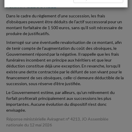
FORFAIT DÉDUCTIBLE
Dans le cadre du règlement d'une succession, les frais
d'obsèques peuvent être déduits de l'actif successoral pour un
montant forfaitaire de 1 500 euros, sans qu'il soit nécessaire de
produire de justificatifs.
Interrogé sur une éventuelle revalorisation de ce montant, afin
de tenir compte de l'augmentation du coût des obsèques, le
Gouvernement répond par la négative. Il rappelle que les frais
funéraires incombent en principe aux héritiers et que leur
déduction constitue déjà une exception. En revanche, lorsqu'il
existe une dette contractée par le défunt de son vivant pour le
financement de ses obsèques, celle-ci demeure déductible de la
succession, sous réserve d'être justifiée.
Le Gouvernement estime, par ailleurs, qu'un relèvement du
forfait profiterait principalement aux successions les plus
importantes. Aucune évolution du dispositif n'est donc
envisagée.
Réponse ministérielle Aviragnet n° 4213, JO Assemblée
nationale du 12 mai 2026