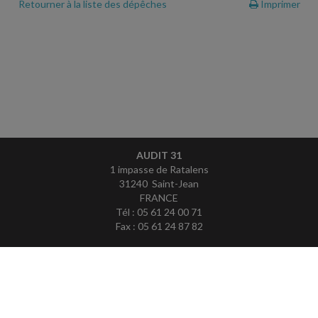
Retourner à la liste des dépêches
Imprimer
AUDIT 31
1 impasse de Ratalens
31240 Saint-Jean
FRANCE
Tél : 05 61 24 00 71
Fax : 05 61 24 87 82
ACCUEIL
PLAN
MENTIONS LÉGALES
CONTACT