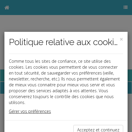
×
Politique relative aux cookies
Comme tous les sites de confiance, ce site utilise des
cookies. Les cookies vous permettent de vous connecter
en tout sécurité, de sauvegarder vos préférences (veille,
Base documentaire
newsletter, recherche, etc.). Ils nous permettent également
de mieux vous connaitre pour mieux vous servir et vous
Dépêches
proposer des services adaptés à vos attentes. Vous
conserverez toujours le contrôle des cookies que nous
utilisons.
j
a
b
Gérer vos préférences
Fiscal TPE
Date: 2026-07-06
FRAIS D'OBSÈQUES : PAS DE REVALORISATION DU
Acceptez et continuez