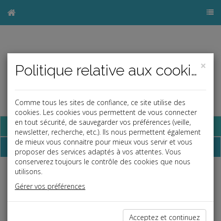
×
Politique relative aux cookies
Comme tous les sites de confiance, ce site utilise des
cookies. Les cookies vous permettent de vous connecter
en tout sécurité, de sauvegarder vos préférences (veille,
Base documentaire
newsletter, recherche, etc.). Ils nous permettent également
de mieux vous connaitre pour mieux vous servir et vous
Dossiers
proposer des services adaptés à vos attentes. Vous
conserverez toujours le contrôle des cookies que nous
utilisons.
Espace réservé
Gérer vos préférences
Ce contenu est réservé aux Clients
Si vous êtes client, saisissez votre identifiant et votre mot de
passe.
Acceptez et continuez