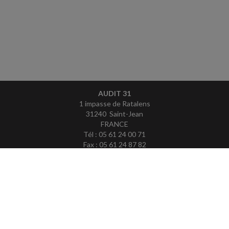
AUDIT 31
1 impasse de Ratalens
31240 Saint-Jean
FRANCE
Tél : 05 61 24 00 71
Fax : 05 61 24 87 82
ACCUEIL
PLAN
MENTIONS LÉGALES
CONTACT
copyright@Groupe Revue Fiduciaire