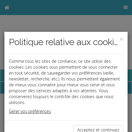
×
Politique relative aux cookies
Comme tous les sites de confiance, ce site utilise des
cookies. Les cookies vous permettent de vous connecter
en tout sécurité, de sauvegarder vos préférences (veille,
Base documentaire
newsletter, recherche, etc.). Ils nous permettent également
de mieux vous connaitre pour mieux vous servir et vous
Dossiers
proposer des services adaptés à vos attentes. Vous
conserverez toujours le contrôle des cookies que nous
utilisons.
Espace réservé
Gérer vos préférences
Ce contenu est réservé aux Clients
Si vous êtes client, saisissez votre identifiant et votre mot de
passe.
Acceptez et continuez