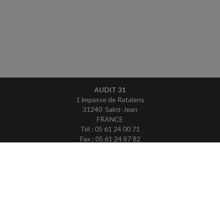
AUDIT 31
1 impasse de Ratalens
31240 Saint-Jean
FRANCE
Tél : 05 61 24 00 71
Fax : 05 61 24 87 82
ACCUEIL
PLAN
MENTIONS LÉGALES
CONTACT
copyright@Groupe Revue Fiduciaire