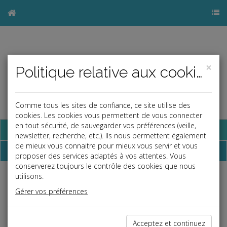
×
Politique relative aux cookies
Comme tous les sites de confiance, ce site utilise des
cookies. Les cookies vous permettent de vous connecter
en tout sécurité, de sauvegarder vos préférences (veille,
Base documentaire
newsletter, recherche, etc.). Ils nous permettent également
de mieux vous connaitre pour mieux vous servir et vous
Dossiers
proposer des services adaptés à vos attentes. Vous
conserverez toujours le contrôle des cookies que nous
utilisons.
Espace réservé
Gérer vos préférences
Ce contenu est réservé aux Clients
Si vous êtes client, saisissez votre identifiant et votre mot de
passe.
Acceptez et continuez