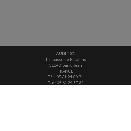
AUDIT 31
1 impasse de Ratalens
31240 Saint-Jean
FRANCE
Tél : 05 61 24 00 71
Fax : 05 61 24 87 82
ACCUEIL
PLAN
MENTIONS LÉGALES
CONTACT
copyright@Groupe Revue Fiduciaire