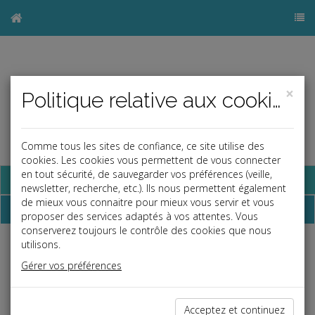
×
Politique relative aux cookies
Comme tous les sites de confiance, ce site utilise des
cookies. Les cookies vous permettent de vous connecter
en tout sécurité, de sauvegarder vos préférences (veille,
Base documentaire
newsletter, recherche, etc.). Ils nous permettent également
de mieux vous connaitre pour mieux vous servir et vous
Dossiers
proposer des services adaptés à vos attentes. Vous
conserverez toujours le contrôle des cookies que nous
utilisons.
Espace réservé
Gérer vos préférences
Ce contenu est réservé aux Clients
Si vous êtes client, saisissez votre identifiant et votre mot de
passe.
Acceptez et continuez