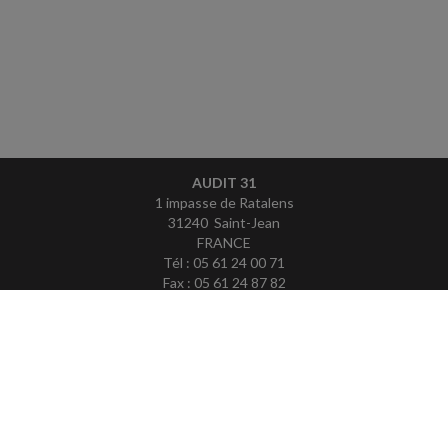
AUDIT 31
1 impasse de Ratalens
31240 Saint-Jean
FRANCE
Tél : 05 61 24 00 71
Fax : 05 61 24 87 82
ACCUEIL
PLAN
MENTIONS LÉGALES
CONTACT
copyright@Groupe Revue Fiduciaire