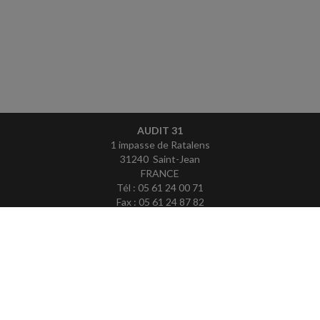
AUDIT 31
1 impasse de Ratalens
31240 Saint-Jean
FRANCE
Tél : 05 61 24 00 71
Fax : 05 61 24 87 82
ACCUEIL
PLAN
MENTIONS LÉGALES
CONTACT
copyright@Groupe Revue Fiduciaire