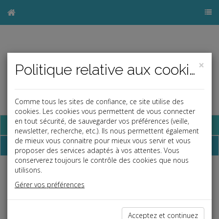
×
Politique relative aux cookies
Comme tous les sites de confiance, ce site utilise des
cookies. Les cookies vous permettent de vous connecter
en tout sécurité, de sauvegarder vos préférences (veille,
Base documentaire
newsletter, recherche, etc.). Ils nous permettent également
de mieux vous connaitre pour mieux vous servir et vous
Dossiers
proposer des services adaptés à vos attentes. Vous
conserverez toujours le contrôle des cookies que nous
utilisons.
Espace réservé
Gérer vos préférences
Ce contenu est réservé aux Clients
Si vous êtes client, saisissez votre identifiant et votre mot de
passe.
Acceptez et continuez