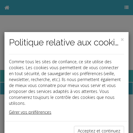
×
Politique relative aux cookies
Comme tous les sites de confiance, ce site utilise des
cookies. Les cookies vous permettent de vous connecter
en tout sécurité, de sauvegarder vos préférences (veille,
Base documentaire
newsletter, recherche, etc.). Ils nous permettent également
de mieux vous connaitre pour mieux vous servir et vous
Dossiers
proposer des services adaptés à vos attentes. Vous
conserverez toujours le contrôle des cookies que nous
utilisons.
Espace réservé
Gérer vos préférences
Ce contenu est réservé aux Clients
Si vous êtes client, saisissez votre identifiant et votre mot de
passe.
Acceptez et continuez