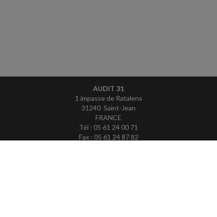
AUDIT 31
1 impasse de Ratalens
31240 Saint-Jean
FRANCE
Tél : 05 61 24 00 71
Fax : 05 61 24 87 82
ACCUEIL
PLAN
MENTIONS LÉGALES
CONTACT
copyright@Groupe Revue Fiduciaire