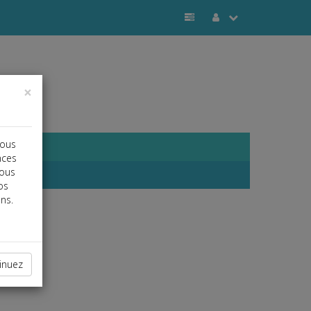
×
vous
nces
vous
os
ns.
inuez