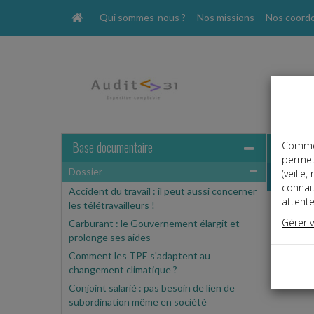
Qui sommes-nous ?
Nos missions
Nos coord
Base documentaire
Comme t
permet
Dossier
Dossier
(veille
connai
Accident du travail : il peut aussi concerner
attente
les télétravailleurs !
Gérer 
Carburant : le Gouvernement élargit et
Espa
prolonge ses aides
Ce cont
Comment les TPE s'adaptent au
Si vous
changement climatique ?
Conjoint salarié : pas besoin de lien de
subordination même en société