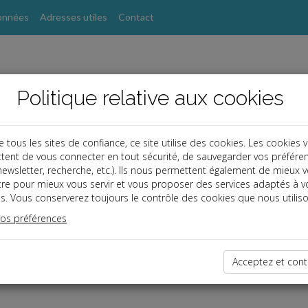
onnées
Adresses utiles
Contact
Politique relative aux cookies
ous les sites de confiance, ce site utilise des cookies. Les cookies 
tent de vous connecter en tout sécurité, de sauvegarder vos préfére
s
, newsletter, recherche, etc.). Ils nous permettent également de mieux 
tre pour mieux vous servir et vous proposer des services adaptés à v
s. Vous conserverez toujours le contrôle des cookies que nous utiliso
vos préférences
ce réservé
enu est réservé aux Clients
 êtes client, saisissez votre identifiant et votre mot de passe.
Acceptez et cont