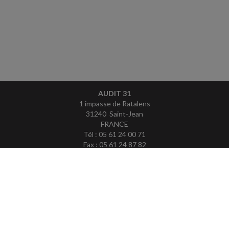
AUDIT 31
1 impasse de Ratalens
31240 Saint-Jean
FRANCE
Tél : 05 61 24 00 71
Fax : 05 61 24 87 82
ACCUEIL
PLAN
MENTIONS LÉGALES
CONTACT
copyright@Groupe Revue Fiduciaire