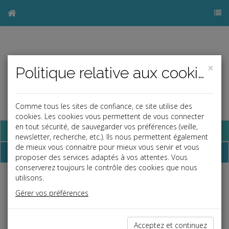
×
Politique relative aux cookies
Comme tous les sites de confiance, ce site utilise des
cookies. Les cookies vous permettent de vous connecter
en tout sécurité, de sauvegarder vos préférences (veille,
Base documentaire
newsletter, recherche, etc.). Ils nous permettent également
de mieux vous connaitre pour mieux vous servir et vous
Dossiers
proposer des services adaptés à vos attentes. Vous
conserverez toujours le contrôle des cookies que nous
utilisons.
Espace réservé
Gérer vos préférences
Ce contenu est réservé aux Clients
Si vous êtes client, saisissez votre identifiant et votre mot de
passe.
Acceptez et continuez