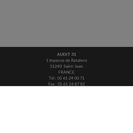
AUDIT 31
1 impasse de Ratalens
31240 Saint-Jean
FRANCE
Tél : 05 61 24 00 71
Fax : 05 61 24 87 82
ACCUEIL
PLAN
MENTIONS LÉGALES
CONTACT
copyright@Groupe Revue Fiduciaire