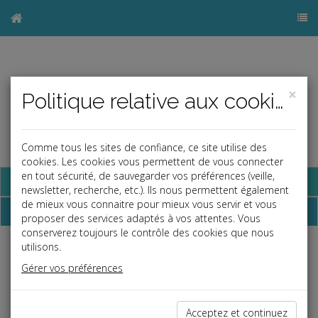
×
Politique relative aux cookies
Comme tous les sites de confiance, ce site utilise des
cookies. Les cookies vous permettent de vous connecter
en tout sécurité, de sauvegarder vos préférences (veille,
Base documentaire
newsletter, recherche, etc.). Ils nous permettent également
de mieux vous connaitre pour mieux vous servir et vous
Dossiers
proposer des services adaptés à vos attentes. Vous
conserverez toujours le contrôle des cookies que nous
utilisons.
Espace réservé
Gérer vos préférences
Ce contenu est réservé aux Clients
Si vous êtes client, saisissez votre identifiant et votre mot de
passe.
Acceptez et continuez