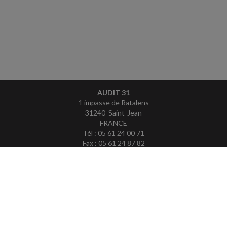
AUDIT 31
1 impasse de Ratalens
31240 Saint-Jean
FRANCE
Tél : 05 61 24 00 71
Fax : 05 61 24 87 82
ACCUEIL
PLAN
MENTIONS LÉGALES
CONTACT
copyright@Groupe Revue Fiduciaire