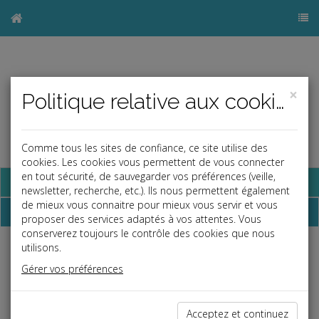
×
Politique relative aux cookies
Comme tous les sites de confiance, ce site utilise des
cookies. Les cookies vous permettent de vous connecter
en tout sécurité, de sauvegarder vos préférences (veille,
Base documentaire
newsletter, recherche, etc.). Ils nous permettent également
de mieux vous connaitre pour mieux vous servir et vous
Dossiers
proposer des services adaptés à vos attentes. Vous
conserverez toujours le contrôle des cookies que nous
utilisons.
Espace réservé
Gérer vos préférences
Ce contenu est réservé aux Clients
Si vous êtes client, saisissez votre identifiant et votre mot de
passe.
Acceptez et continuez