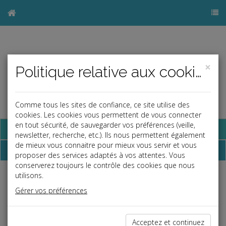
×
Politique relative aux cookies
Comme tous les sites de confiance, ce site utilise des
cookies. Les cookies vous permettent de vous connecter
en tout sécurité, de sauvegarder vos préférences (veille,
Base documentaire
newsletter, recherche, etc.). Ils nous permettent également
de mieux vous connaitre pour mieux vous servir et vous
Dossiers
proposer des services adaptés à vos attentes. Vous
conserverez toujours le contrôle des cookies que nous
utilisons.
Espace réservé
Gérer vos préférences
Ce contenu est réservé aux Clients
Si vous êtes client, saisissez votre identifiant et votre mot de
passe.
Acceptez et continuez