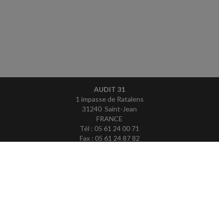
AUDIT 31
1 impasse de Ratalens
31240 Saint-Jean
FRANCE
Tél : 05 61 24 00 71
Fax : 05 61 24 87 82
ACCUEIL
PLAN
MENTIONS LÉGALES
CONTACT
copyright@Groupe Revue Fiduciaire