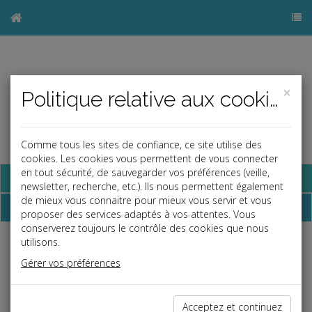
×
Politique relative aux cookies
Comme tous les sites de confiance, ce site utilise des
cookies. Les cookies vous permettent de vous connecter
en tout sécurité, de sauvegarder vos préférences (veille,
Base documentaire
newsletter, recherche, etc.). Ils nous permettent également
de mieux vous connaitre pour mieux vous servir et vous
Dossiers
proposer des services adaptés à vos attentes. Vous
conserverez toujours le contrôle des cookies que nous
utilisons.
Espace réservé
Gérer vos préférences
Ce contenu est réservé aux Clients
Si vous êtes client, saisissez votre identifiant et votre mot de
passe.
Acceptez et continuez