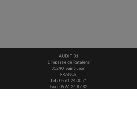
AUDIT 31
1 impasse de Ratalens
31240 Saint-Jean
FRANCE
Tél : 05 61 24 00 71
Fax : 05 61 24 87 82
ACCUEIL
PLAN
MENTIONS LÉGALES
CONTACT
copyright@Groupe Revue Fiduciaire