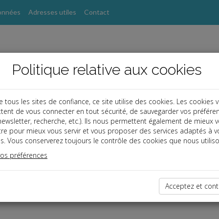
onnées
Adresses utiles
Contact
Politique relative aux cookies
ous les sites de confiance, ce site utilise des cookies. Les cookies 
tent de vous connecter en tout sécurité, de sauvegarder vos préfére
s
, newsletter, recherche, etc.). Ils nous permettent également de mieux 
tre pour mieux vous servir et vous proposer des services adaptés à v
s. Vous conserverez toujours le contrôle des cookies que nous utiliso
vos préférences
ce réservé
enu est réservé aux Clients
 êtes client, saisissez votre identifiant et votre mot de passe.
Acceptez et cont