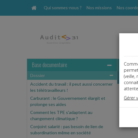
Qui sommes-nous ?
Nos missions
Nos coord
Base documentaire
Comme t
permet
Dossier
Dossier
(veille
connai
Accident du travail : il peut aussi concerner
attente
les télétravailleurs !
Gérer 
Carburant : le Gouvernement élargit et
Espa
prolonge ses aides
Ce cont
Comment les TPE s'adaptent au
Si vous
changement climatique ?
Conjoint salarié : pas besoin de lien de
subordination même en société