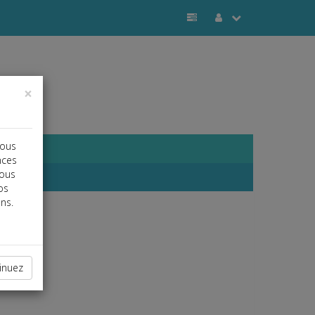
×
vous
nces
vous
os
ns.
inuez