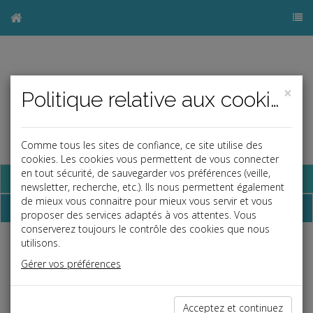
×
Politique relative aux cookies
Comme tous les sites de confiance, ce site utilise des
cookies. Les cookies vous permettent de vous connecter
en tout sécurité, de sauvegarder vos préférences (veille,
Base documentaire
newsletter, recherche, etc.). Ils nous permettent également
de mieux vous connaitre pour mieux vous servir et vous
Dossiers
proposer des services adaptés à vos attentes. Vous
conserverez toujours le contrôle des cookies que nous
utilisons.
Espace réservé
Gérer vos préférences
Ce contenu est réservé aux Clients
Si vous êtes client, saisissez votre identifiant et votre mot de
passe.
Acceptez et continuez