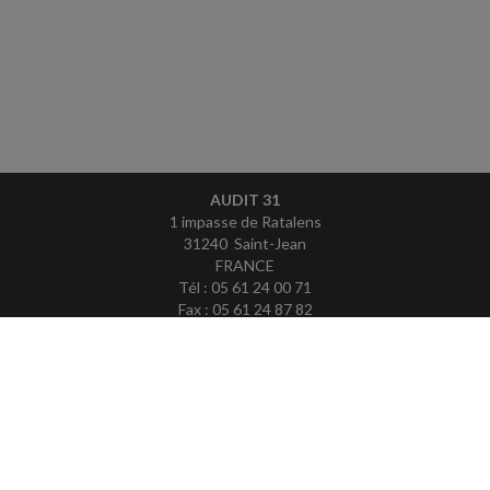
AUDIT 31
1 impasse de Ratalens
31240 Saint-Jean
FRANCE
Tél : 05 61 24 00 71
Fax : 05 61 24 87 82
ACCUEIL
PLAN
MENTIONS LÉGALES
CONTACT
copyright@Groupe Revue Fiduciaire