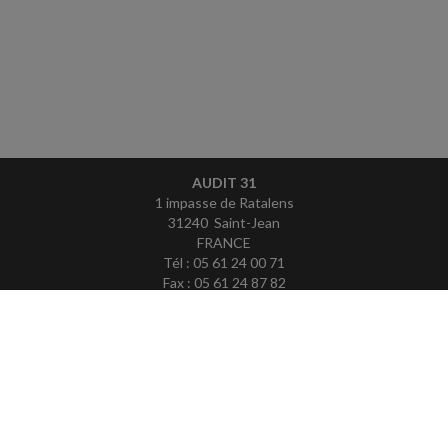
AUDIT 31
1 impasse de Ratalens
31240 Saint-Jean
FRANCE
Tél : 05 61 24 00 71
Fax : 05 61 24 87 82
ACCUEIL
PLAN
MENTIONS LÉGALES
CONTACT
copyright@Groupe Revue Fiduciaire